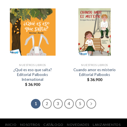
NUESTROS LIBROS
NUESTROS LIBROS
¿Qué es eso que salta?
Cuando amor es misterio
Editorial Palbooks
Editorial Palbooks
International
$
36.900
$
36.900
1
2
3
4
5
INICIO
NOSOTROS
CATÁLOGO
NOVEDADES
LANZAMIENTOS