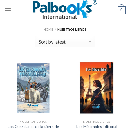
Skip
0
to
content
HOME
/
NUESTROS LIBROS
NUESTROS LIBROS
NUESTROS LIBROS
Los Guardianes de la tierra de
Los Miserables Editorial