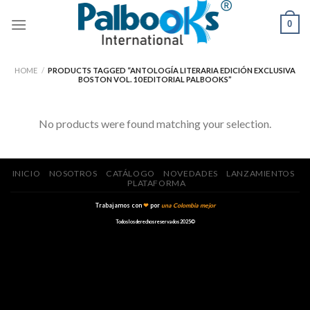
Skip
0
to
content
HOME
/
PRODUCTS TAGGED “ANTOLOGÍA LITERARIA EDICIÓN EXCLUSIVA
BOSTON VOL. 10 EDITORIAL PALBOOKS”
No products were found matching your selection.
INICIO
NOSOTROS
CATÁLOGO
NOVEDADES
LANZAMIENTOS
PLATAFORMA
Trabajamos con
❤
por
una Colombia mejor
Todos los derechos reservados 2025©️