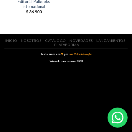
Editorial Palbooks
International
$
36.900
INICIO
NOSOTROS
CATÁLOGO
NOVEDADES
LANZAMIENTOS
PLATAFORMA
Trabajamos con
❤
por
una Colombia mejor
Todos los derechos reservados 2025©️