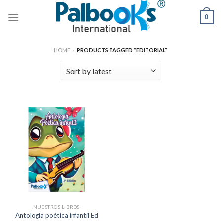
Skip
0
to
content
HOME
/
PRODUCTS TAGGED “EDITORIAL”
NUESTROS LIBROS
Antología poética infantil Ed