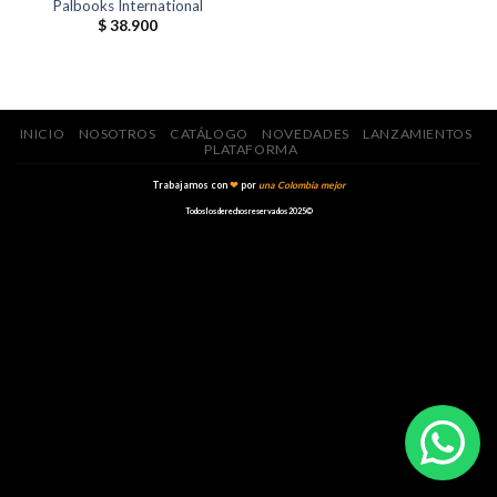
Palbooks International
$
38.900
INICIO
NOSOTROS
CATÁLOGO
NOVEDADES
LANZAMIENTOS
PLATAFORMA
Trabajamos con
❤
por
una Colombia mejor
Todos los derechos reservados 2025©️