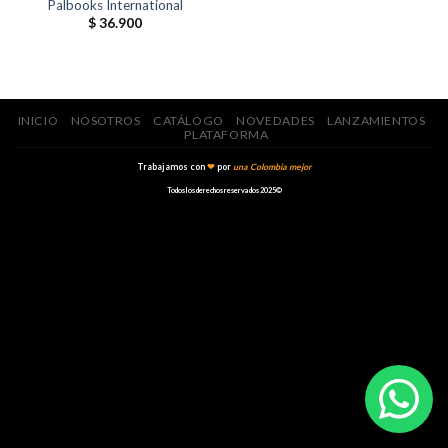
Palbooks International
$
36.900
INICIO
NOSOTROS
CATÁLOGO
NOVEDADES
LANZAMIENTOS
PLATAFORMA
Trabajamos con
❤
por
una Colombia mejor
Todos los derechos reservados 2025©️