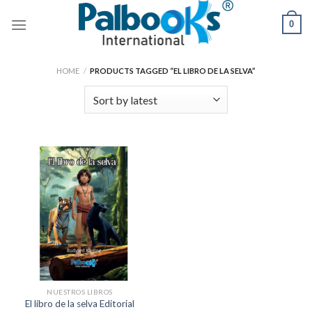
Skip
0
to
content
HOME
/
PRODUCTS TAGGED “EL LIBRO DE LA SELVA”
NUESTROS LIBROS
El libro de la selva Editorial