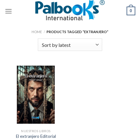
Skip
0
to
content
HOME
/
PRODUCTS TAGGED “EXTRANJERO”
NUESTROS LIBROS
El extranjero Editorial