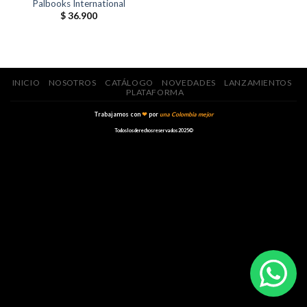
Palbooks International
$
36.900
INICIO
NOSOTROS
CATÁLOGO
NOVEDADES
LANZAMIENTOS
PLATAFORMA
Trabajamos con
❤
por
una Colombia mejor
Todos los derechos reservados 2025©️