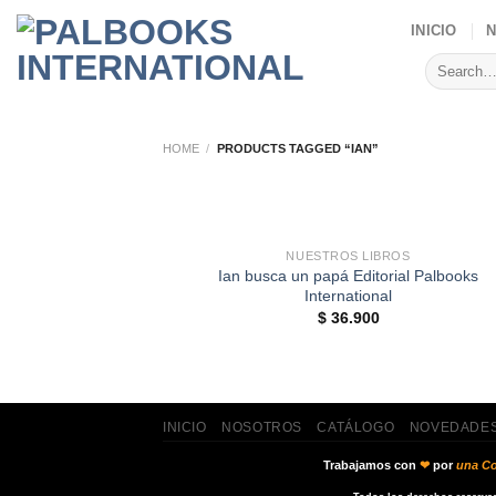
Skip
INICIO
to
Search
content
for:
HOME
/
PRODUCTS TAGGED “IAN”
+
NUESTROS LIBROS
Ian busca un papá Editorial Palbooks
International
$
36.900
INICIO
NOSOTROS
CATÁLOGO
NOVEDADE
Trabajamos con
❤
por
una Co