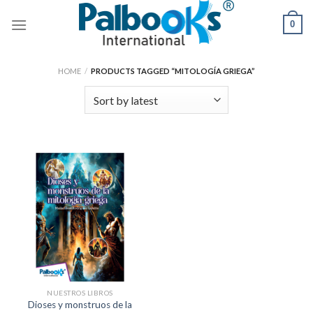
Skip
0
to
content
HOME
/
PRODUCTS TAGGED “MITOLOGÍA GRIEGA”
NUESTROS LIBROS
Dioses y monstruos de la