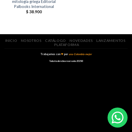
mitología griega Editorial
Palbooks International
$
38.900
INICIO
NOSOTROS
CATÁLOGO
NOVEDADES
LANZAMIENTOS
PLATAFORMA
Trabajamos con
❤
por
una Colombia mejor
Todos los derechos reservados 2025©️