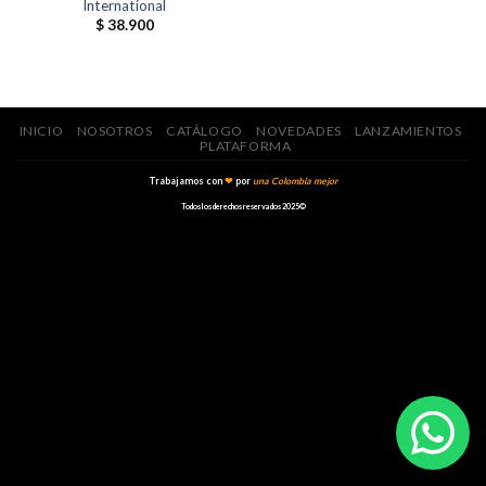
International
$
38.900
INICIO
NOSOTROS
CATÁLOGO
NOVEDADES
LANZAMIENTOS
PLATAFORMA
Trabajamos con
❤
por
una Colombia mejor
Todos los derechos reservados 2025©️