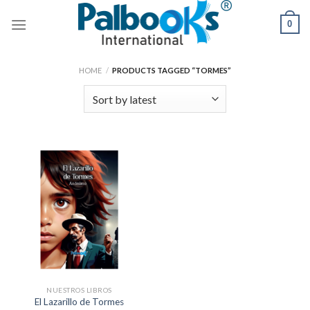
Skip
0
to
content
HOME
/
PRODUCTS TAGGED “TORMES”
NUESTROS LIBROS
El Lazarillo de Tormes