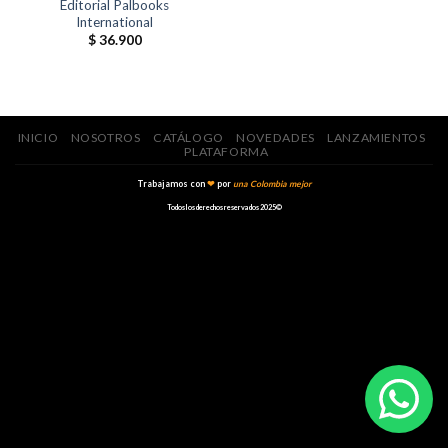
Editorial Palbooks
International
$
36.900
INICIO
NOSOTROS
CATÁLOGO
NOVEDADES
LANZAMIENTOS
PLATAFORMA
Trabajamos con
❤
por
una Colombia mejor
Todos los derechos reservados 2025©️