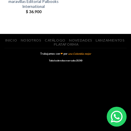
maravillas Editorial Palbooks
International
$
36.900
INICIO
NOSOTROS
CATÁLOGO
NOVEDADES
LANZAMIENTOS
PLATAFORMA
Trabajamos con
❤
por
una Colombia mejor
Todos los derechos reservados 2025©️