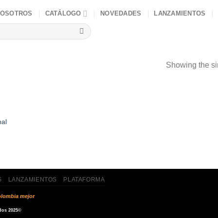
NOSOTROS
CATÁLOGO
NOVEDADES
LANZAMIENTOS
Showing the si
nal
S
LANZAMIENTOS
PLATAFORMA
lombia mejor
dos 2025©️