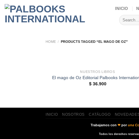
Skip
INICIO
to
Search
content
for:
HOME
/
PRODUCTS TAGGED “EL MAGO DE OZ”
+
NUESTROS LIBROS
El mago de Oz Editorial Palbooks Internatio
$
36.900
INICIO
NOSOTROS
CATÁLOGO
NOVEDADE
Trabajamos con
❤
por
una Co
Todos los derechos reserva