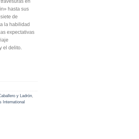
 travesuras en
in» hasta sus
siete de
a la habilidad
las expectativas
viaje
 el delito.
Caballero y Ladrón
,
s International