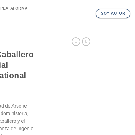
PLATAFORMA
SOY AUTOR
Caballero
ial
ational
dad de Arsène
dora historia,
aballero y el
anza de ingenio